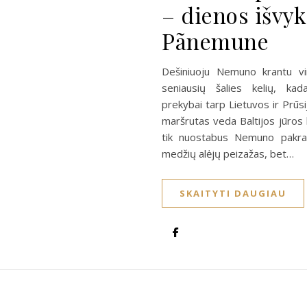
– dienos išvy
Pãnemune
Dešiniuoju Nemuno krantu vi
seniausių šalies kelių, kad
prekybai tarp Lietuvos ir Prūsi
maršrutas veda Baltijos jūros l
tik nuostabus Nemuno pakran
medžių alėjų peizažas, bet…
SKAITYTI DAUGIAU
A