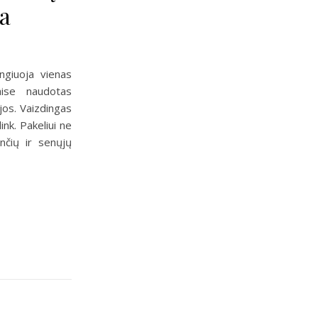
ka
ngiuoja vienas
aise naudotas
jos. Vaizdingas
ink. Pakeliui ne
čių ir senųjų