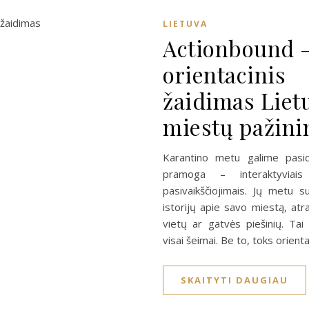
LIETUVA
Actionbound 
orientacinis
žaidimas Liet
miestų pažin
Karantino metu galime pasid
pramoga – interaktyviais o
pasivaikščiojimais. Jų metu s
istorijų apie savo miestą, at
vietų ar gatvės piešinių. Tai
visai šeimai. Be to, toks orient
SKAITYTI DAUGIAU