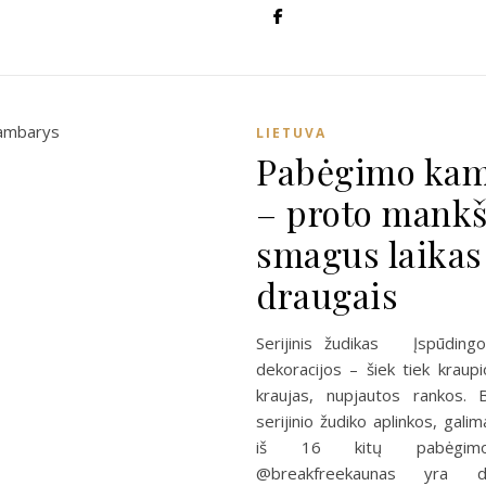
LIETUVA
Pabėgimo kam
– proto mankš
smagus laikas
draugais
Serijinis žudikas Įspūdingo
dekoracijos – šiek tiek kraupi
kraujas, nupjautos rankos. 
serijinio žudiko aplinkos, galim
iš 16 kitų pabėgimo
@breakfreekaunas yra di