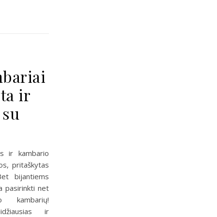
bariai
ta ir
 su
s ir kambario
os, pritaškytas
Bet bijantiems
a pasirinkti net
 kambarių!
džiausias ir