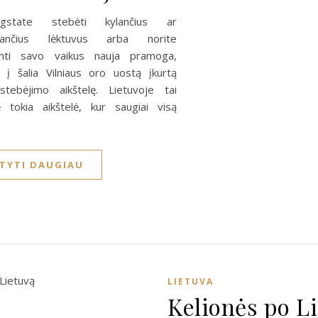
gstate stebėti kylančius ar
džiančius lėktuvus arba norite
ginti savo vaikus nauja pramoga,
te į šalia Vilniaus oro uostą įkurtą
stebėjimo aikštelę. Lietuvoje tai
lė tokia aikštelė, kur saugiai visą
ITYTI DAUGIAU
LIETUVA
Kelionės po L