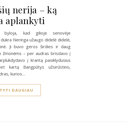
ių nerija – ką
a aplankyti
 byloja, kad gilioje senovėje
 dukra Neringa užaugo didelė didelė,
lžinė. Ji buvo geros širdies ir daug
 žmonėms – per audras brisdavo į
parplukdydavo į krantą pasiklydusius
Bet kartą Bangpūtys užsirūstino,
dras, kurios…
ITYTI DAUGIAU