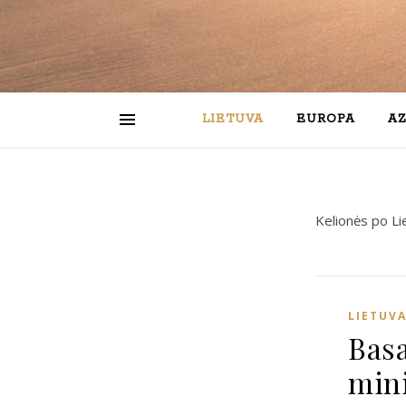
LIETUVA
EUROPA
AZ
Kelionės po Li
LIETUV
Basa
mini