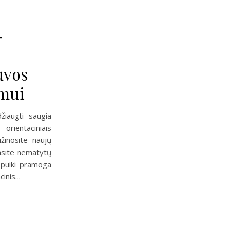
–
uvos
imui
žiaugti saugia
rientaciniais
užinosite naujų
rasite nematytų
 puiki pramoga
acinis…