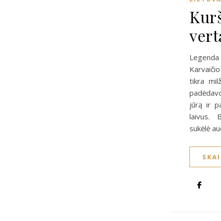
Kurš
vert
Legenda
Karvaičio
tikra mi
padėdavo
jūrą ir 
laivus. 
sukėlė au
SKA