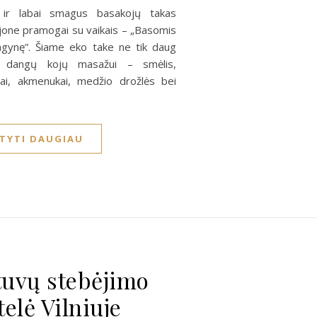
s ir labai smagus basakojų takas
jone pramogai su vaikais – „Basomis
gynę”. Šiame eko take ne tik daug
gų dangų kojų masažui – smėlis,
iai, akmenukai, medžio drožlės bei
ITYTI DAUGIAU
A
tuvų stebėjimo
telė Vilniuje