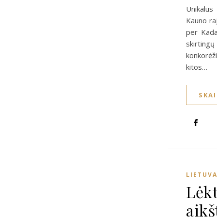
Unikalu
Kauno ra
per Kada
skirtin
konkorėž
kitos…
SKA
LIETUV
Lėk
aikš