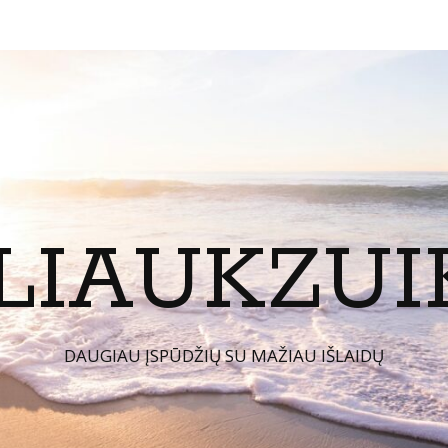
LIAUKZUI
DAUGIAU ĮSPŪDŽIŲ SU MAŽIAU IŠLAIDŲ