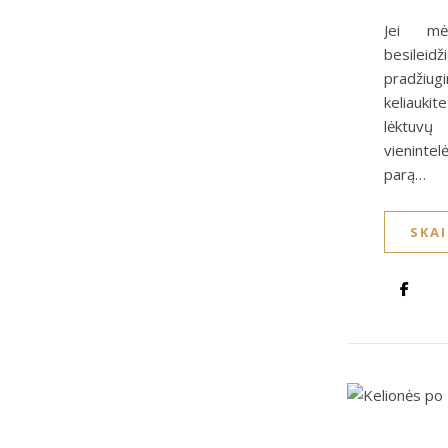
Jei mė
besilei
pradžiu
keliauki
lėktuvų 
vieninte
parą…
SKA