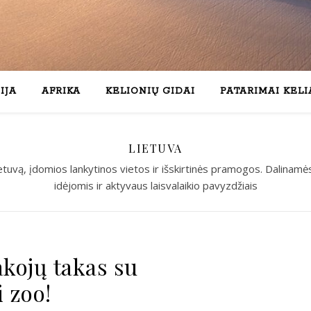
IJA
AFRIKA
KELIONIŲ GIDAI
PATARIMAI KEL
LIETUVA
etuvą, įdomios lankytinos vietos ir išskirtinės pramogos. Dalinamė
idėjomis ir aktyvaus laisvalaikio pavyzdžiais
A
kojų takas su
 zoo!